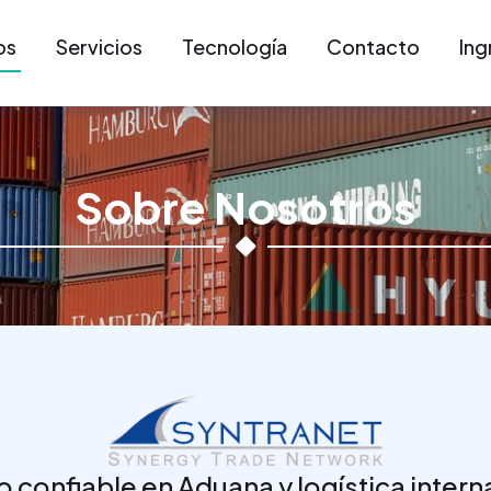
os
Servicios
Tecnología
Contacto
Ing
Sobre Nosotros
o confiable en Aduana y logística intern