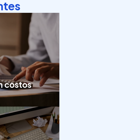
ntes
n costos