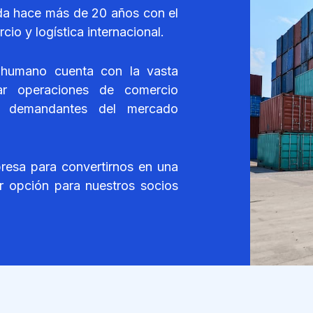
hace más de 20 años con el
io y logística internacional.
humano cuenta con la vasta
rar operaciones de comercio
ás demandantes del mercado
resa para convertirnos en una
r opción para nuestros socios