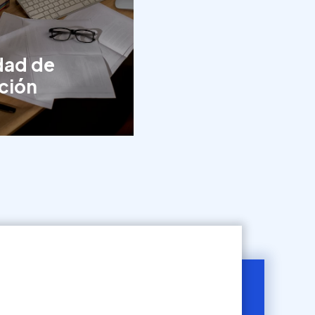
dad de
ción