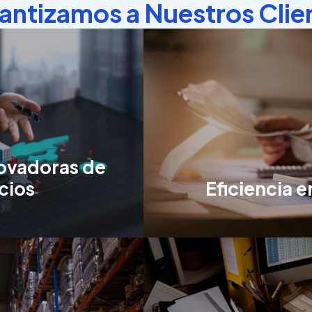
antizamos a Nuestros Clie
novadoras de
cios
Eficiencia e