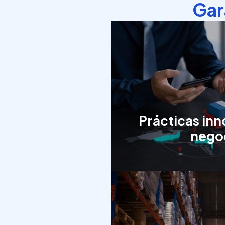
Gar
Prácticas in
nego